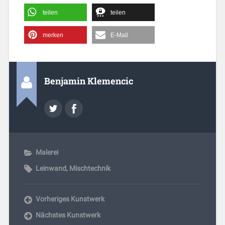
teilen
teilen
merken
E-Mail
Benjamin Klemencic
Malerei
Leinwand
,
Mischtechnik
Vorheriges Kunstwerk
Nächstes Kunstwerk