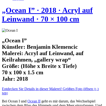
„Ocean I” · 2018 · Acryl auf
Leinwand · 70 × 100 cm
„Ocean I”
Künstler: Benjamin Klemencic
Malerei: Acryl auf Leinwand, auf
Keilrahmen, „gallery wrap“
Größe: (Höhe x Breite x Tiefe)
70 x 100 x 1.5 cm
Jahr: 2018
Entdecken Sie Details in dieser Malerei! Größtes
Foto öffnen
[1,3
MB]
Bei Ocean I und
Ocean II
geht es mir darum, das Wechselspiel
zwischen dem Blau des Himmels und dem Meer einzufangen. Und