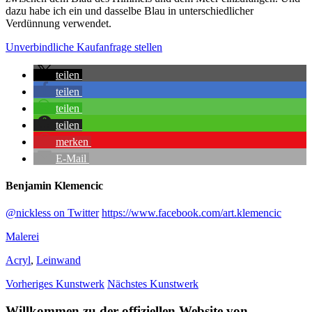
dazu habe ich ein und dasselbe Blau in unterschiedlicher
Verdünnung verwendet.
Unverbindliche Kaufanfrage stellen
teilen
teilen
teilen
teilen
merken
E-Mail
Benjamin Klemencic
@nickless on Twitter
https://www.facebook.com/art.klemencic
Malerei
Acryl
,
Leinwand
Vorheriges Kunstwerk
Nächstes Kunstwerk
Willkommen zu der offiziellen Website von