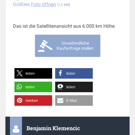
Größtes
Foto öffnen
[1,0 MB]
Das ist die Satellitenansicht aus 6.000 km Höhe.
Unverbindliche
Kaufanfrage stellen
teilen
teilen
teilen
teilen
merken
E-Mail
Benjamin Klemencic