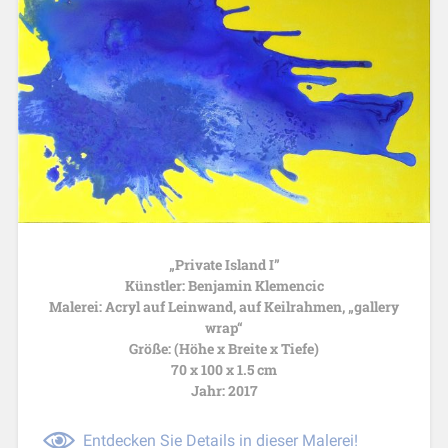
„Private Island I”
Künstler: Benjamin Klemencic
Malerei: Acryl auf Leinwand, auf Keilrahmen, „gallery
wrap“
Größe: (Höhe x Breite x Tiefe)
70 x 100 x 1.5 cm
Jahr: 2017
Entdecken Sie Details in dieser Malerei!