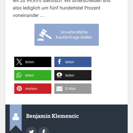
wir zu 99,95% identisch. Wir unterscheiden uns
also lediglich um fünf hundertstel Prozent
voneinander …
Unverbindliche
Kaufanfrage stellen
teilen
teilen
teilen
teilen
merken
E-Mail
Benjamin Klemencic