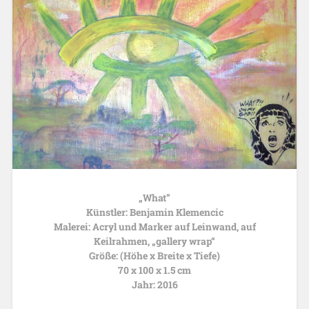
„What”
Künstler: Benjamin Klemencic
Malerei: Acryl und Marker auf Leinwand, auf
Keilrahmen, „gallery wrap“
Größe: (Höhe x Breite x Tiefe)
70 x 100 x 1.5 cm
Jahr: 2016